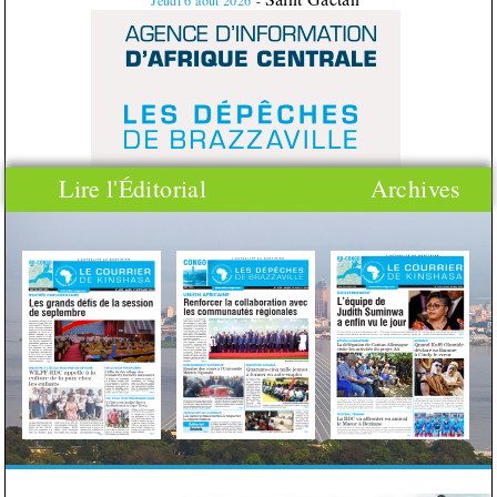
Jeudi
6
août
2026
-
Lire l'Éditorial
Archives