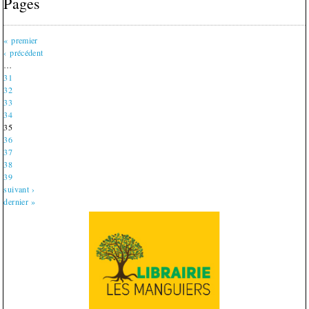
Pages
« premier
‹ précédent
…
31
32
33
34
35
36
37
38
39
suivant ›
dernier »