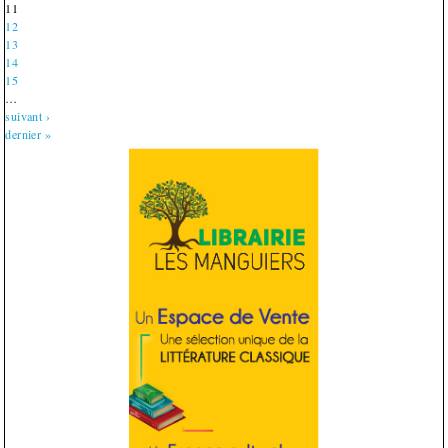
11
12
13
14
15
…
suivant ›
dernier »