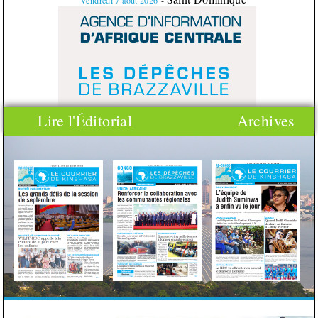
Vendredi
7
août
2026
-
Lire l'Éditorial
Archives