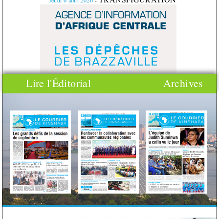
Jeudi
6
août
2026
-
Lire l'Éditorial
Archives