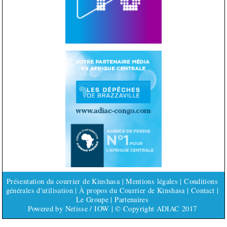
Présentation du courrier de Kinshasa
|
Mentions légales
|
Conditions
générales d'utilisation
|
À propos du Courrier de Kinshasa
|
Contact
|
Le Groupe
|
Partenaires
Powered by
Netisse
/
IOW
| © Copyright ADIAC 2017