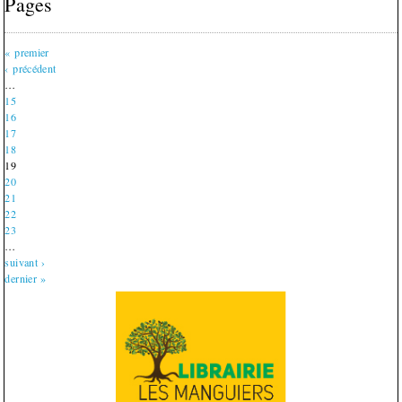
Pages
« premier
‹ précédent
…
15
16
17
18
19
20
21
22
23
…
suivant ›
dernier »