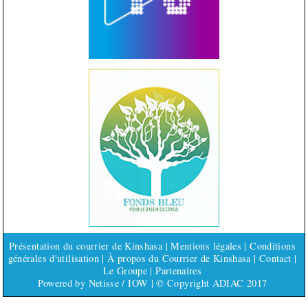
Présentation du courrier de Kinshasa
|
Mentions légales
|
Conditions
générales d'utilisation
|
À propos du Courrier de Kinshasa
|
Contact
|
Le Groupe
|
Partenaires
Powered by
Netisse
/
IOW
| © Copyright ADIAC 2017