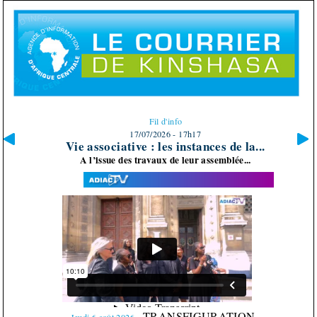
Fil d'info
17/07/2026 - 17h17
...
Vie associative : les instances de la...
.
A l’issue des travaux de leur assemblée...
TRANSFIGURATION