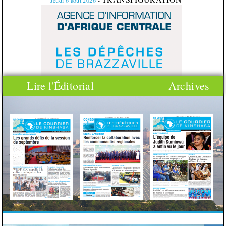
Jeudi
6
août
2026
-
Lire l'Éditorial
Archives