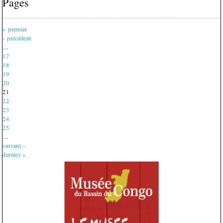
Pages
« premier
‹ précédent
…
17
18
19
20
21
22
23
24
25
…
suivant ›
dernier »