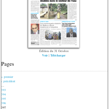
Édition du 31 Octobre
Voir
|
Télécharger
Pages
« premier
‹ précédent
…
393
394
395
396
397