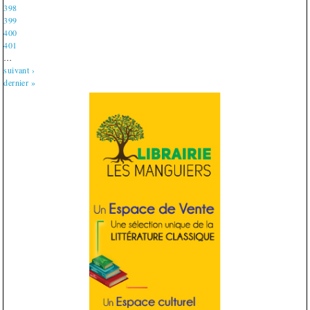
398
399
400
401
…
suivant ›
dernier »