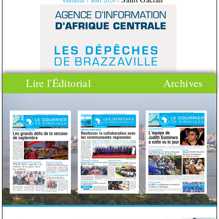
Vendredi
7
août
2026
-
Lire l'Éditorial
Archives