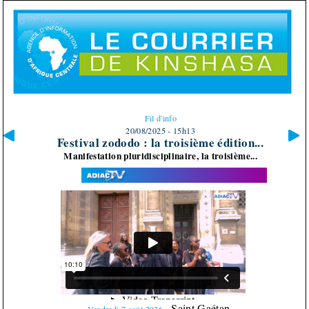
Fil d'info
20/08/2025 - 15h06
..
Jeux: "Mwana science" de tsaka revient...
Dans une approche de démystifier la science, la...
Saint Gaétan